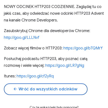
NOWY ODCINEK HTTP203 CODZIENNIE. Zaglądaj tu co
jakiś czas, aby odwiedzać nowe odcinki HTTP203 Advent
na kanale Chrome Developers.
Zasubskrybuj Chrome dla deweloperów Chrome:
http://goo.gl/LLLNvf
Zobacz więcej filmów o HTTP203:
https://goo.gl/bTQMrY
Posłuchaj podcastu HTTP203, aby poznać całą
rozmowę i wiele więcej:
https://goo.gl/LR7gNg
Itunes:
https://goo.gl/cf2yRq
arrow_back
Wróć do wszystkich odcinków
Czy te wskazówki były pomocne?