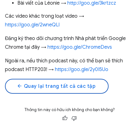
Bài viết của Léonie →
http://goo.gle/3krtzcz
Các video khác trong loạt video →
https://goo.gle/2wneQLl
Đăng ký theo dõi chương trình Nhà phát triển Google
Chrome tại đây →
https://goo.gle/ChromeDevs
Ngoài ra, nếu thích podcast này, có thể bạn sẽ thích
podcast HTTP203! →
https://goo.gle/2y0I5Uo
arrow_back
Quay lại trang tất cả các tập
Thông tin này có hữu ích không cho bạn không?