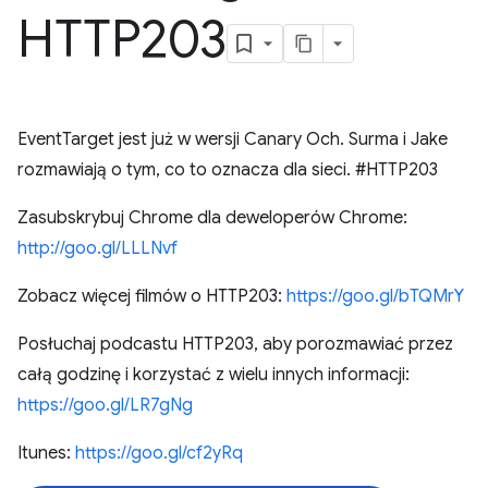
HTTP203
EventTarget jest już w wersji Canary Och. Surma i Jake
rozmawiają o tym, co to oznacza dla sieci. #HTTP203
Zasubskrybuj Chrome dla deweloperów Chrome:
http://goo.gl/LLLNvf
Zobacz więcej filmów o HTTP203:
https://goo.gl/bTQMrY
Posłuchaj podcastu HTTP203, aby porozmawiać przez
całą godzinę i korzystać z wielu innych informacji:
https://goo.gl/LR7gNg
Itunes:
https://goo.gl/cf2yRq