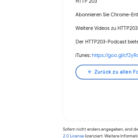
HTTP 203
Abonnieren Sie Chrome-Entw
Weitere Videos zu HTTP203
Der HTTP203-Podcast bietet
iTunes:
https://goo.gl/cf2yR
arrow_back
Zurück zu allen F
Sofern nicht anders angegeben, sind die
2.0 License
lizenziert. Weitere Informat