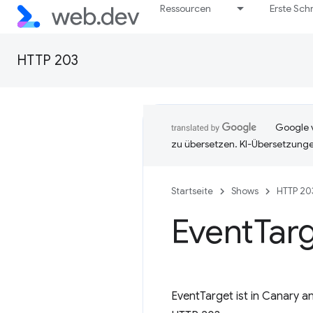
Ressourcen
Erste Schr
HTTP 203
Google v
zu übersetzen. KI-Übersetzunge
Startseite
Shows
HTTP 20
Event
Tar
EventTarget ist in Canary