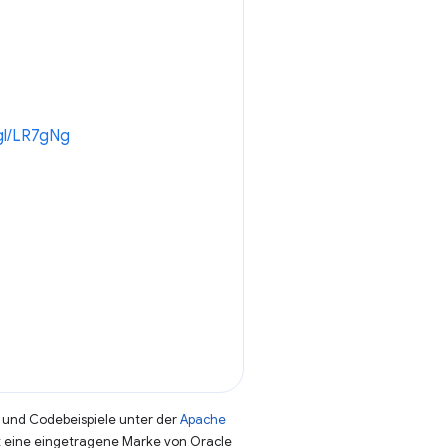
.gl/LR7gNg
und Codebeispiele unter der
Apache
st eine eingetragene Marke von Oracle