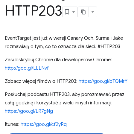
HTTP203
EventTarget jest już w wersji Canary Och. Surma i Jake
rozmawiają o tym, co to oznacza dla sieci. #HTTP203
Zasubskrybuj Chrome dla deweloperów Chrome:
http://goo.gl/LLLNvf
Zobacz więcej filmów o HTTP203:
https://goo.gl/bTQMrY
Posłuchaj podcastu HTTP203, aby porozmawiać przez
całą godzinę i korzystać z wielu innych informacji:
https://goo.gl/LR7gNg
Itunes:
https://goo.gl/cf2yRq