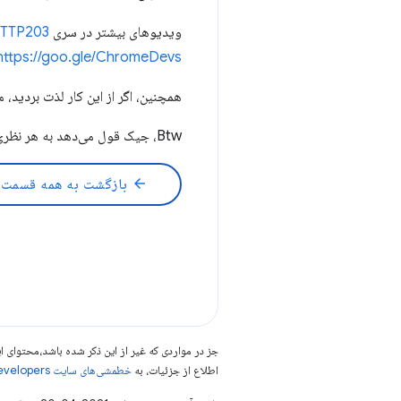
ویدیوهای بیشتر در سری HTTP 203 ←
/HTTP203
https://goo.gle/ChromeDevs
همچنین، اگر از این کار لذت بردید، ممکن است پادکست 3
Btw، جیک قول می‌دهد به هر نظری که حاوی یک 🎈 باشد پاسخ دهد
arrow_back
بازگشت به همه قسمت 
جز در مواردی که غیر از این ذکر شده باشد،‌محتوا
اطلاع از جزئیات، به
خطمشی‌های سایت Google Developers‏