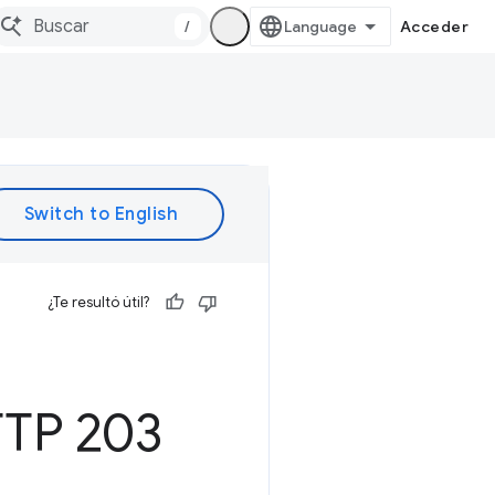
/
Acceder
¿Te resultó útil?
M
TP 203