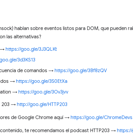
nsock) hablan sobre eventos listos para DOM, que pueden ra
on las alternativas?
 →
https://goo.gle/3J3QLKt
/goo.gle/3d3KS13
secuencia de comandos →
https://goo.gle/3Bf8zQV
zados →
https://goo.gle/3S0EtXa
tation →
https://goo.gle/3Ov3jvv
TP 203 →
http://goo.gle/HTTP203
ladores de Google Chrome aquí →
https://goo.gle/ChromeDevs
te contenido, te recomendamos el podcast HTTP203 →
https: