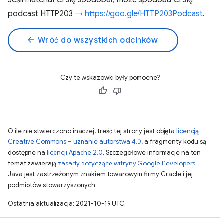
Jeśli materiał Ci się spodobał, może spodoba Ci się
podcast HTTP203 →
https://goo.gle/HTTP203Podcast
.
arrow_back
Wróć do wszystkich odcinków
Czy te wskazówki były pomocne?
O ile nie stwierdzono inaczej, treść tej strony jest objęta
licencją
Creative Commons – uznanie autorstwa 4.0
, a fragmenty kodu są
dostępne na
licencji Apache 2.0
. Szczegółowe informacje na ten
temat zawierają
zasady dotyczące witryny Google Developers
.
Java jest zastrzeżonym znakiem towarowym firmy Oracle i jej
podmiotów stowarzyszonych.
Ostatnia aktualizacja: 2021-10-19 UTC.