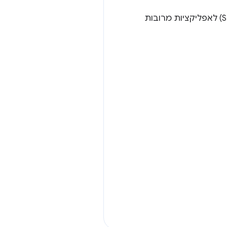
סורמה וג'ייק מנהלים דיון, והם בוחנים את היתרונות והחסרונות בין אפליקציות עם דף יחיד (SPA) לאפליקציות מרובות