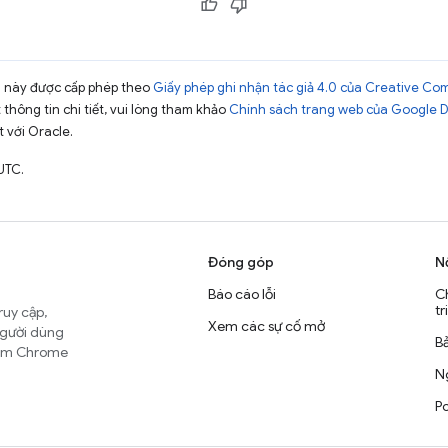
ng này được cấp phép theo
Giấy phép ghi nhận tác giả 4.0 của Creative C
t thông tin chi tiết, vui lòng tham khảo
Chính sách trang web của Google 
t với Oracle.
UTC.
Đóng góp
N
Báo cáo lỗi
C
tr
ruy cập,
Xem các sự cố mở
người dùng
B
nhóm Chrome
Ng
Po