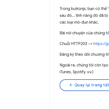
Trong buttonjs, bạn có thể
sau đó... tính năng đó đã b
các loại mô-đun khác.
Bài nói chuyện của chúng t
Chuỗi HTTP203 →
https://
Đăng ký theo dõi chương tr
Ngoài ra, chúng tôi còn tạ
iTunes, Spotify, v.v.)
arrow_back
Quay lại trang tất