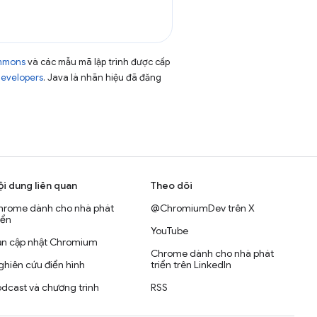
ommons
và các mẫu mã lập trình được cấp
Developers
. Java là nhãn hiệu đã đăng
ội dung liên quan
Theo dõi
hrome dành cho nhà phát
@ChromiumDev trên X
iển
YouTube
ản cập nhật Chromium
Chrome dành cho nhà phát
hiên cứu điển hình
triển trên LinkedIn
dcast và chương trình
RSS