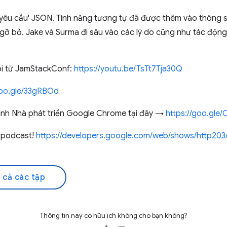
 'yêu cầu' JSON. Tính năng tương tự đã được thêm vào thông 
ị gỡ bỏ. Jake và Surma đi sâu vào các lý do cũng như tác động
ôi từ JamStackConf:
https://youtu.be/TsTt7Tja30Q
goo.gle/33gRBOd
ình Nhà phát triển Google Chrome tại đây →
https://goo.gle
o podcast!
https://developers.google.com/web/shows/http203
 cả các tập
Thông tin này có hữu ích không cho bạn không?