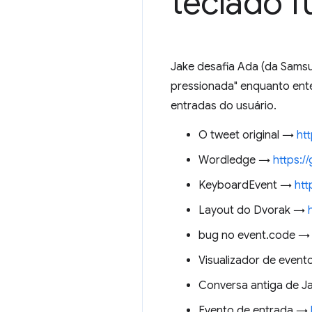
teclado 
Jake desafia Ada (da Sams
pressionada" enquanto ente
entradas do usuário.
O tweet original →
ht
Wordledge →
https:/
KeyboardEvent →
htt
Layout do Dvorak →
bug no event.code 
Visualizador de even
Conversa antiga de 
Evento de entrada →