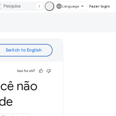
/
Fazer login
Isso foi útil?
ocê não
 de