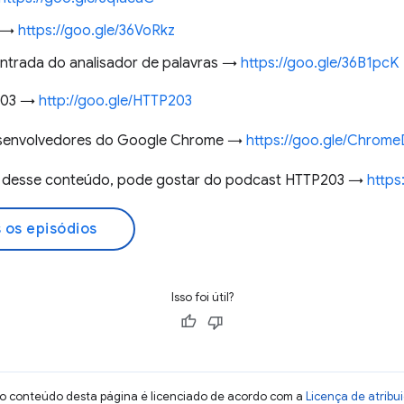
e →
https://goo.gle/36VoRkz
ntrada do analisador de palavras →
https://goo.gle/36B1pcK
 203 →
http://goo.gle/HTTP203
desenvolvedores do Google Chrome →
https://goo.gle/Chrom
ou desse conteúdo, pode gostar do podcast HTTP203 →
https
 os episódios
Isso foi útil?
 o conteúdo desta página é licenciado de acordo com a
Licença de atrib