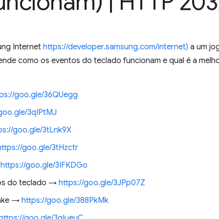
funcionam)
|
HTTP 203
ung Internet
https://developer.samsung.com/internet)
a um jog
nde como os eventos do teclado funcionam e qual é a melho
tps://goo.gle/36QUegg
/goo.gle/3qIPtMJ
ps://goo.gle/3tLnk9X
https://goo.gle/3tHzctr
→
https://goo.gle/3IFKDGo
tos do teclado →
https://goo.gle/3JPp07Z
Jake →
https://goo.gle/388PkMk
https://goo.gle/3qIueuC