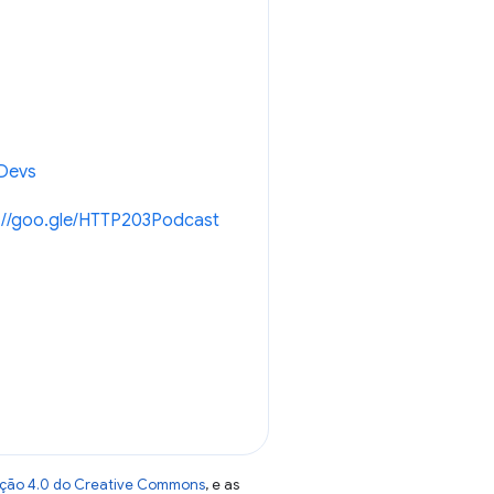
eDevs
://goo.gle/HTTP203Podcast
uição 4.0 do Creative Commons
, e as