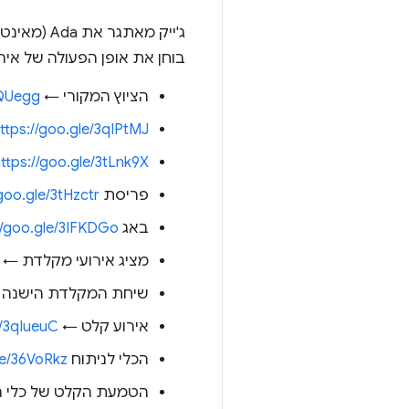
ג'ייק מאתגר את Ada (מאינטרנט של Samsung:
בוחן את אופן הפעולה של א
הציוץ המקורי ←
6QUegg
ttps://goo.gle/3qIPtMJ
ttps://goo.gle/3tLnk9X
פריסת Dvorak ←
/goo.gle/3tHzctr
באג event.code ←
//goo.gle/3IFKDGo
מציג אירועי מקלדת ←
שיחת המקלדת הישנה ש
אירוע קלט ←
e/3qIueuC
הכלי לניתוח Wordle ←
le/36VoRkz
הטמעת הקלט של כלי הניתוח e