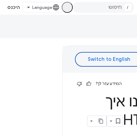
/
היכנס
המידע עזר לך?
 איך