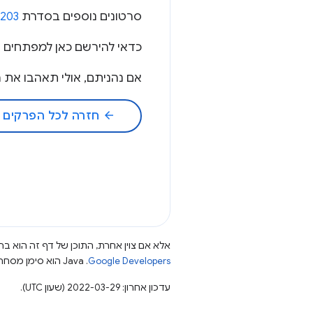
סרטונים נוספים בסדרת HTTP 203 ←
P203
כדאי להירשם כאן למפתחים של ogle Chrome
אם נהניתם, אולי תאהבו את הפודקא
arrow_back
חזרה לכל הפרקים
אלא אם צוין אחרת, התוכן של דף זה הוא ברי
Google Developers‏
.‏ Java הוא סימן מסחרי רשום של חברת Oracle ו/או של השותפים העצמאיים שלה.
עדכון אחרון: 2022-03-29 (שעון UTC).