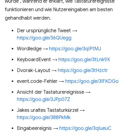
wurde“, während er erklärt, wie Tastaturereignisse
funktionieren und wie Nutzereingaben am besten
gehandhabt werden.
Der ursprüngliche Tweet →
https://goo.gle/36QUegg
Wordledge →
https://goo.gle/3qIPtMJ
KeyboardEvent →
https://goo.gle/3tLnk9X
Dvorak-Layout →
https://goo.gle/3tHzctr
event.code-Fehler →
https://goo.gle/3IFKDGo
Ansicht der Tastaturereignisse →
https://goo.gle/3JPp07Z
Jakes uraltes Tastaturkürzel →
https://goo.gle/388PkMk
Eingabeereignis →
https://goo.gle/3qIueuC