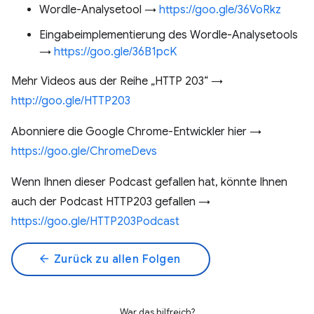
Wordle-Analysetool →
https://goo.gle/36VoRkz
Eingabeimplementierung des Wordle-Analysetools
→
https://goo.gle/36B1pcK
Mehr Videos aus der Reihe „HTTP 203“ →
http://goo.gle/HTTP203
Abonniere die Google Chrome-Entwickler hier →
https://goo.gle/ChromeDevs
Wenn Ihnen dieser Podcast gefallen hat, könnte Ihnen
auch der Podcast HTTP203 gefallen →
https://goo.gle/HTTP203Podcast
arrow_back
Zurück zu allen Folgen
War das hilfreich?