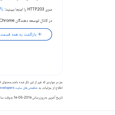
سری HTTP203 را اینجا ببینید:
7L
در کانال توسعه دهندگان Chrome در
arrow_back
بازگشت به همه قسمت 
جز در مواردی که غیر از این ذکر شده باشد،‌محتوا
اطلاع از جزئیات، به
خطمشی‌های سایت Google Developers‏
تاریخ آخرین به‌روزرسانی 2016-05-16 به‌وقت ساعت هماهنگ جهانی.