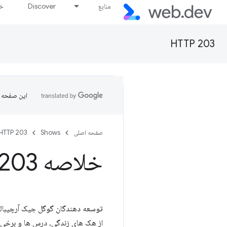
منابع
Discover
خط
HTTP 203
این صفحه ب
صفحه اصلی
Shows
HTTP 203
خلاصه HTTP203
توسعه دهندگان گوگل جیک آرچیبالد
از هک های زندگی، درس ها و برخی ا