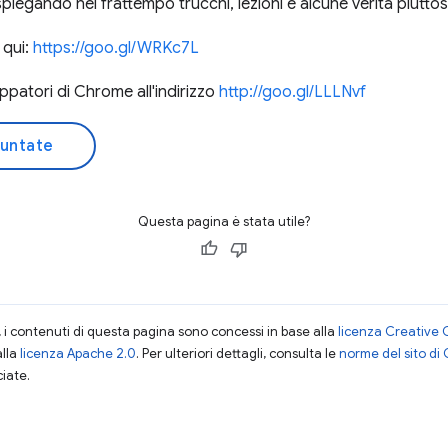
spiegando nel frattempo trucchi, lezioni e alcune verità piutto
 qui:
https://goo.gl/WRKc7L
iluppatori di Chrome all'indirizzo
http://goo.gl/LLLNvf
puntate
Questa pagina è stata utile?
i contenuti di questa pagina sono concessi in base alla
licenza Creative 
alla
licenza Apache 2.0
. Per ulteriori dettagli, consulta le
norme del sito di
ciate.