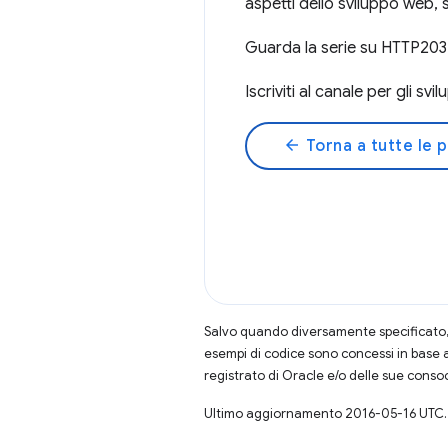
aspetti dello sviluppo web, 
Guarda la serie su HTTP203
Iscriviti al canale per gli sv
arrow_back
Torna a tutte le 
Salvo quando diversamente specificato, 
esempi di codice sono concessi in base 
registrato di Oracle e/o delle sue conso
Ultimo aggiornamento 2016-05-16 UTC.