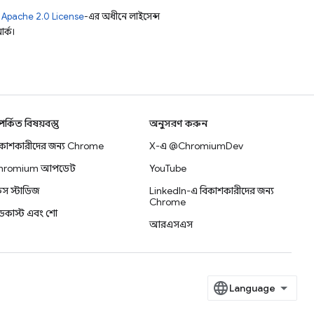
ি
Apache 2.0 License
-এর অধীনে লাইসেন্স
র্ক।
্পর্কিত বিষয়বস্তু
অনুসরণ করুন
িকাশকারীদের জন্য Chrome
X-এ @ChromiumDev
hromium আপডেট
YouTube
স স্টাডিজ
LinkedIn-এ বিকাশকারীদের জন্য
Chrome
ডকাস্ট এবং শো
আরএসএস