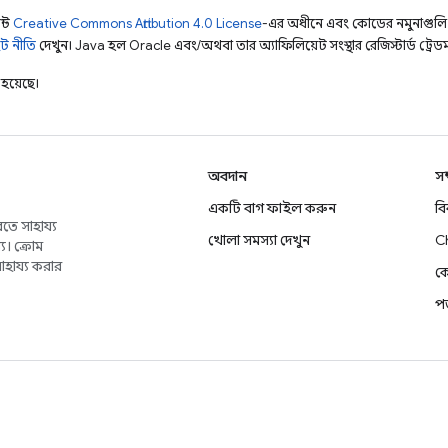
ন্ট
Creative Commons Attribution 4.0 License
-এর অধীনে এবং কোডের নমুনাগুল
ট নীতি
দেখুন। Java হল Oracle এবং/অথবা তার অ্যাফিলিয়েট সংস্থার রেজিস্টার্ড ট্রেডমা
হয়েছে।
অবদান
সম
একটি বাগ ফাইল করুন
ব
তে সাহায্য
খোলা সমস্যা দেখুন
C
য। ক্রোম
াহায্য করার
কে
প