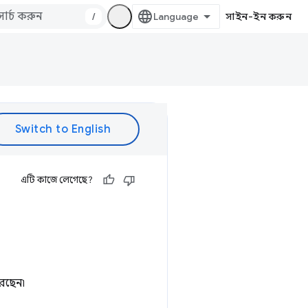
/
সাইন-ইন করুন
এটি কাজে লেগেছে?
েছেন৷