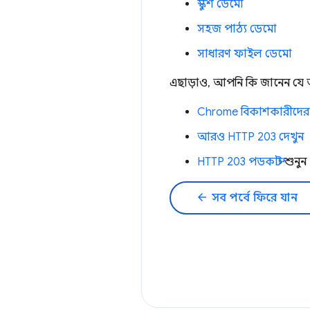
স্কুশ ডেমো
সহজ পাঠ্য ডেমো
সাধারণ ফাইল ডেমো
এছাড়াও, আপনি কি জানেন যে আ
Chrome বিকাশকারীদের
আরও HTTP 203 দেখুন
HTTP 203 পডকাস্ট
শুনুন
arrow_back
সব পর্বে ফিরে যান