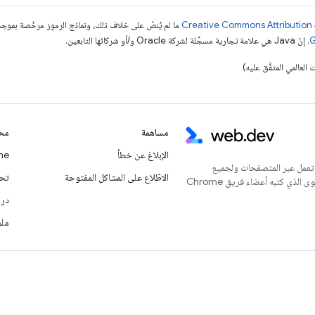
ما لم يُنصّ على خلاف ذلك، ونماذج الرموز مرخّصة بمو
. إنّ Java هي علامة تجارية مسجَّلة لشركة Oracle و/أو شركائها التابعين.
مساهمة
محت
الإبلاغ عن خطأ
Chrome
 تعمل عبر المتصفحات ولجميع
الاطّلاع على المشاكل المفتوحة
تحديث
المستخدمين. يُعدّ هذا الموقع الإلكتروني المركز الرئيسي للمحتوى الذي كتبه أعضاء فريق Chrome
درا
ملف