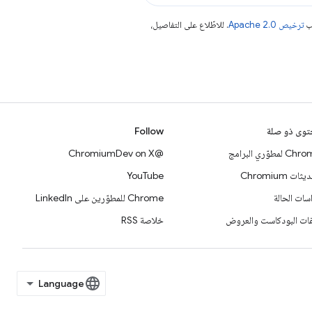
جب
ترخيص Apache 2.0‏
. للاطّلاع على التفاصيل،
وى ذو صلة
Follow
 لمطوّري البرامج
@ChromiumDev on X
ات Chromium
YouTube
سات الحالة
Chrome للمطوّرين على LinkedIn
ات البودكاست والعروض
خلاصة RSS