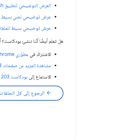
العرض التوضيحي لتطبيق Squoosh
عرض توضيحي نصي بسيط
عرض توضيحي بسيط للملفا
هل تعلم أيضًا أنّنا ننشئ بودكاست؟ 
الاشتراك في
مطوّري Chrome
مشاهدة المزيد من صفحات HTTP 203
الاستماع إلى
بودكاست HTTP 203
arrow_back
الرجوع إلى كل الحلقات