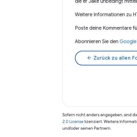
die er Jake unbedingt mitte
Weitere Informationen zu 
Poste deine Kommentare f
Abonnieren Sie den
Google
arrow_back
Zurück zu allen F
Sofern nicht anders angegeben, sind die
2.0 License
lizenziert. Weitere Informat
und/oder seinen Partnern.