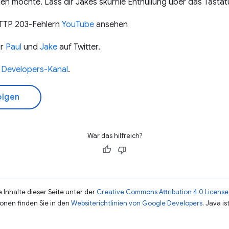
ilen möchte. Lass dir Jakes skurrile Enthüllung über das Tasta
HTTP 203-Fehlern
YouTube
ansehen
ür
Paul
und
Jake
auf Twitter.
 Developers-Kanal
.
olgen
War das hilfreich?
 Inhalte dieser Seite unter der
Creative Commons Attribution 4.0 License
ionen finden Sie in den
Websiterichtlinien von Google Developers
. Java i