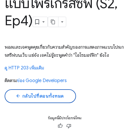
แบบโพรเกรสซีฟ (S2
,
Ep4)
พอลและเจคพูดคุยเกี่ยวกับความสำคัญของการแสดงภาพแบบโปรเก
รสซีฟบนเว็บ แย่จัง เจคไม่รู้จะพูดคำว่า "ไอโซมอร์ฟิก" ยังไง
ดู HTTP 203 เพิ่มเติม
ติดตาม
ช่อง Google Developers
arrow_back
กลับไปที่ตอนทั้งหมด
ข้อมูลนี้มีประโยชน์ไหม