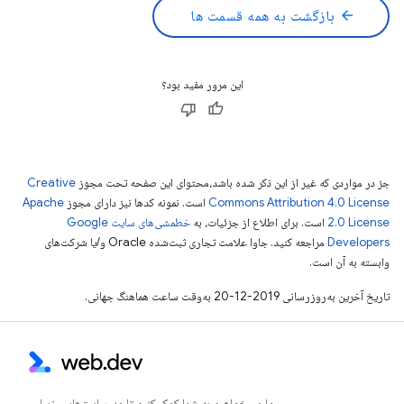
arrow_back
بازگشت به همه قسمت ها
این مرور مفید بود؟
جز در مواردی که غیر از این ذکر شده باشد،‌محتوای این صفحه تحت مجوز
Creative
Commons Attribution 4.0 License
است. نمونه کدها نیز دارای مجوز
Apache
2.0 License
است. برای اطلاع از جزئیات، به
خطمشی‌های سایت Google
Developers‏
مراجعه کنید. جاوا علامت تجاری ثبت‌شده Oracle و/یا شرکت‌های
وابسته به آن است.
تاریخ آخرین به‌روزرسانی 2019-12-20 به‌وقت ساعت هماهنگ جهانی.
ما می‌خواهیم به شما کمک کنیم تا وب‌سایت‌هایی زیبا،