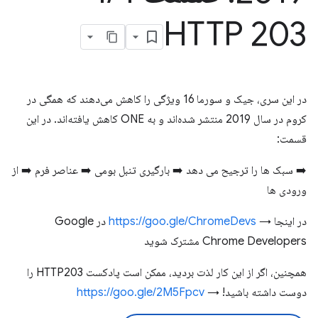
HTTP 203
در این سری، جیک و سورما 16 ویژگی را کاهش می‌دهند که همگی در
کروم در سال 2019 منتشر شده‌اند و به ONE کاهش یافته‌اند. در این
قسمت:
➡️ سبک ها را ترجیح می دهد ➡️ بارگیری تنبل بومی ➡️ عناصر فرم ➡️ از
ورودی ها
در اینجا →
https://goo.gle/ChromeDevs
در Google
Chrome Developers مشترک شوید
همچنین، اگر از این کار لذت بردید، ممکن است پادکست HTTP203 را
دوست داشته باشید! →
https://goo.gle/2M5Fpcv