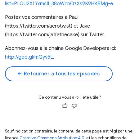
list=PLOU2XLYxmsII_38oWcnQzXs9K9HKBMg-e
Postez vos commentaires à Paul
(https://twitter.com/aerotwist) et Jake
(https://twitter.com/jaffathecake) sur Twitter.
Abonnez-vous à la chaîne Google Developers ici:
http://goo.gl/mQyv5L
.
arrow_back
Retourner à tous les épisodes
Ce contenu vous a-t-il été utile ?
Sauf indication contraire, le contenu de cette page est régi par une
licence
Creative Commons Attribution 4.0
, et les échantillons de