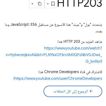
HTTP203
يتحدث "بول" و"جيك" هذا الأسبوع عن مستقبل JavaScript: ES6 وما
بعده.
شاهد المزيد من HTTP 203 هنا:
https://www.youtube.com/watch?
v=Hy6wceqkxvA&list=PLNYkxOF6rcIAKIQFsNbV0JDws_
G_bnNo9
الاشتراك في قناة Chrome Developers هنا:
https://www.youtube.com/user/ChromeDevelopers/
arrow_back
الرجوع إلى كل الحلقات