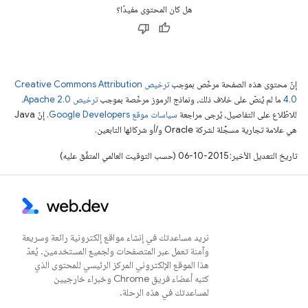
هل كان المحتوى مفيدًا؟
إنّ محتوى هذه الصفحة مرخّص بموجب
ترخيص Creative Commons Attribution
4.0‏
ما لم يُنصّ على خلاف ذلك، ونماذج الرموز مرخّصة بموجب
ترخيص Apache 2.0‏
.
للاطّلاع على التفاصيل، يُرجى مراجعة
سياسات موقع Google Developers‏
. إنّ Java
هي علامة تجارية مسجَّلة لشركة Oracle و/أو شركائها التابعين.
تاريخ التعديل الأخير: 2015-10-06 (حسب التوقيت العالمي المتفَّق عليه)
نريد مساعدتك في إنشاء مواقع إلكترونية رائعة وسريعة
وآمنة تعمل عبر المتصفحات ولجميع المستخدمين. يُعدّ
هذا الموقع الإلكتروني المركز الرئيسي للمحتوى الذي
كتبه أعضاء فريق Chrome وخبراء خارجيين
لمساعدتك في هذه الرحلة.