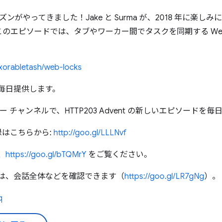
ーズンがやってきました！Jake と Surma が、2018 年に楽
エピソードでは、タブやワーカー間でタスクを同期する Web Lo
exorabletash/web-locks
を毎日提供します。
ロッパー チャンネルで、HTTP203 Advent の新しいエピソー
録はこちらから:
http://goo.gl/LLLNvf
、
https://goo.gl/bTQMrY
をご覧ください。
トでは、会話全体などを確認できます（
https://goo.gl/LR7gNg
）。
q