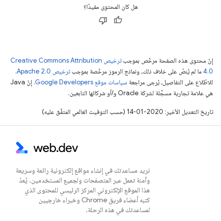
هل كان المحتوى مفيدًا؟
إنّ محتوى هذه الصفحة مرخّص بموجب
ترخيص Creative Commons Attribution
4.0‏
ما لم يُنصّ على خلاف ذلك، ونماذج الرموز مرخّصة بموجب
ترخيص Apache 2.0‏
.
للاطّلاع على التفاصيل، يُرجى مراجعة
سياسات موقع Google Developers‏
. إنّ Java
هي علامة تجارية مسجَّلة لشركة Oracle و/أو شركائها التابعين.
تاريخ التعديل الأخير: 2020-01-14 (حسب التوقيت العالمي المتفَّق عليه)
نريد مساعدتك في إنشاء مواقع إلكترونية رائعة وسريعة
وآمنة تعمل عبر المتصفحات ولجميع المستخدمين. يُعدّ
هذا الموقع الإلكتروني المركز الرئيسي للمحتوى الذي
كتبه أعضاء فريق Chrome وخبراء خارجيين
لمساعدتك في هذه الرحلة.