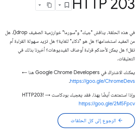
HTTP 203
في هذه الحلقة، يناقش "جيك" و"سورما" خوارزمية الصفيف drop(). هل
من المفيد استخدامها؟ هل هو "ذكاء" للغاية؟ هل تزيد سهولة القراءة أم
تقل؟ هل يمكن لأحدكم قراءة أوصاف الفيديوهات؟ أخبِرنا بذلك في
التعليقات.
يمكنك الاشتراك في Google Chrome Developers هنا ←
.
https://goo.gle/ChromeDevs
وإذا استمتعت أيضًا بهذا، فقد يعجبك بودكاست HTTP203! →
https://goo.gle/2M5Fpcv
arrow_back
الرجوع إلى كل الحلقات