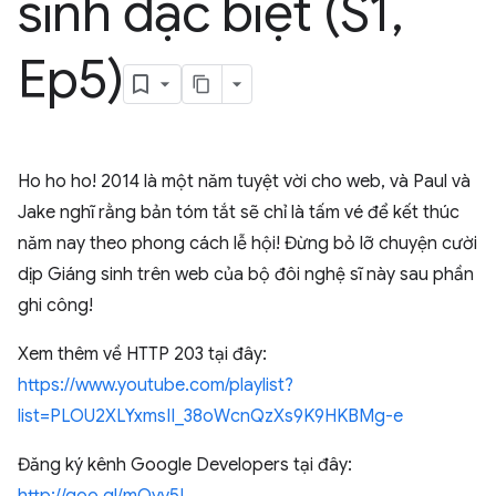
sinh đặc biệt (S1
,
Ep5)
Ho ho ho! 2014 là một năm tuyệt vời cho web, và Paul và
Jake nghĩ rằng bản tóm tắt sẽ chỉ là tấm vé để kết thúc
năm nay theo phong cách lễ hội! Đừng bỏ lỡ chuyện cười
dịp Giáng sinh trên web của bộ đôi nghệ sĩ này sau phần
ghi công!
Xem thêm về HTTP 203 tại đây:
https://www.youtube.com/playlist?
list=PLOU2XLYxmsII_38oWcnQzXs9K9HKBMg-e
Đăng ký kênh Google Developers tại đây: