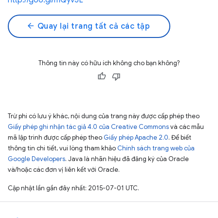
http://goo.gl/mQyv5L
arrow_back
Quay lại trang tất cả các tập
Thông tin này có hữu ích không cho bạn không?
Trừ phi có lưu ý khác, nội dung của trang này được cấp phép theo
Giấy phép ghi nhận tác giả 4.0 của Creative Commons
và các mẫu
mã lập trình được cấp phép theo
Giấy phép Apache 2.0
. Để biết
thông tin chi tiết, vui lòng tham khảo
Chính sách trang web của
Google Developers
. Java là nhãn hiệu đã đăng ký của Oracle
và/hoặc các đơn vị liên kết với Oracle.
Cập nhật lần gần đây nhất: 2015-07-01 UTC.