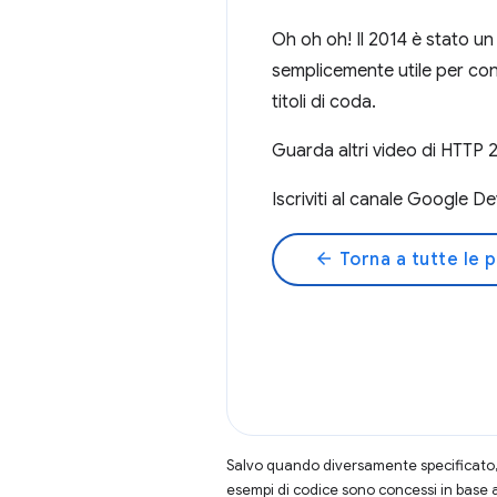
Oh oh oh! Il 2014 è stato u
semplicemente utile per conc
titoli di coda.
Guarda altri video di HTTP 
Iscriviti al canale Google D
arrow_back
Torna a tutte le 
Salvo quando diversamente specificato, 
esempi di codice sono concessi in base 