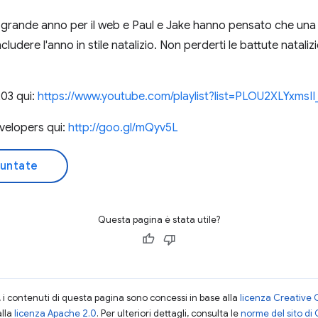
n grande anno per il web e Paul e Jake hanno pensato che una 
ludere l'anno in stile natalizio. Non perderti le battute natali
203 qui:
https://www.youtube.com/playlist?list=PLOU2XLYx
evelopers qui:
http://goo.gl/mQyv5L
puntate
Questa pagina è stata utile?
i contenuti di questa pagina sono concessi in base alla
licenza Creative 
alla
licenza Apache 2.0
. Per ulteriori dettagli, consulta le
norme del sito di