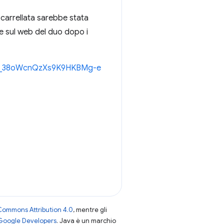
carrellata sarebbe stata
zie sul web del duo dopo i
msII_38oWcnQzXs9K9HKBMg-e
Commons Attribution 4.0
, mentre gli
 Google Developers
. Java è un marchio