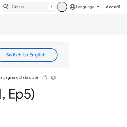
/
Accedi
 pagina è stata utile?
1
,
Ep5)