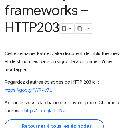
frameworks –
HTTP203
Cette semaine, Paul et Jake discutent de bibliothèques
et de structures dans un vignoble au sommet d'une
montagne.
Regardez d'autres épisodes de HTTP 203 ici :
https://goo.gl/WRKc7L
Abonnez-vous à la chaîne des développeurs Chrome à
l'adresse
http://goo.gl/LLLNvf
.
arrow_back
Retourner à tous les épisodes