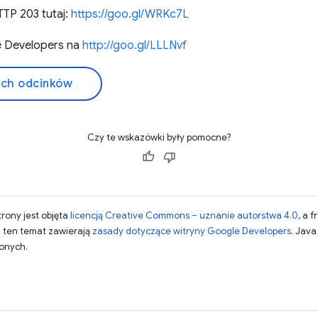
TTP 203 tutaj:
https://goo.gl/WRKc7L
e Developers na
http://goo.gl/LLLNvf
ich odcinków
Czy te wskazówki były pomocne?
strony jest objęta
licencją Creative Commons – uznanie autorstwa 4.0
, a 
a ten temat zawierają
zasady dotyczące witryny Google Developers
. Jav
zonych.