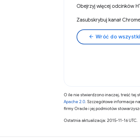
Obejrzyj więcej odcinków H
Zasubskrybuj kanał Chrom
arrow_back
Wróć do wszystk
O ile nie stwierdzono inaczej, treść tej 
Apache 2.0
. Szczegółowe informacje n
firmy Oracle i jej podmiotów stowarzys
Ostatnia aktualizacja: 2015-11-16 UTC.