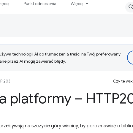
ięcej
Punkt odniesienia
Więcej
żywa technologii AI do tłumaczenia treści na Twój preferowany
ne przez AI mogą zawierać błędy.
P 203
Czy te ws
i a platformy – HTTP2
przebywają na szczycie góry winnicy, by porozmawiać o biblio