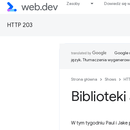
Zasoby
Dowiedz się w
HTTP 203
Google u
język. Tłumaczenia wygenerowa
Strona główna
Shows
HTT
Bibliotek
W tym tygodniu Paul i Jake 