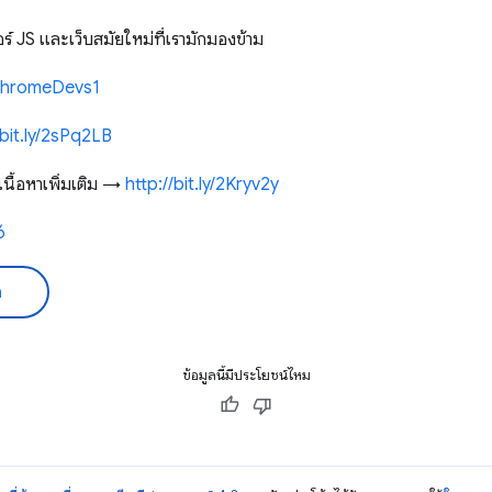
 JS และเว็บสมัยใหม่ที่เรามักมองข้าม
y/ChromeDevs1
/bit.ly/2sPq2LB
ื้อหาเพิ่มเติม →
http://bit.ly/2Kryv2y
6
ด
ข้อมูลนี้มีประโยชน์ไหม