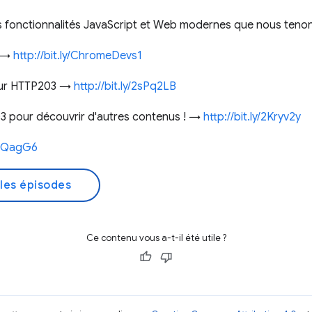
s fonctionnalités JavaScript et Web modernes que nous tenon
! →
http://bit.ly/ChromeDevs1
 sur HTTP203 →
http://bit.ly/2sPq2LB
3 pour découvrir d'autres contenus ! →
http://bit.ly/2Kryv2y
2IQagG6
les épisodes
Ce contenu vous a-t-il été utile ?