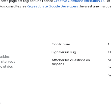
 cette page est régi par une licence
Creative Commons Attribution 4.0
, e
plus, consultez les
Règles du site Google Developers
. Java est une marque
.
Contribuer
C
Signaler un bug
C
sibles,
Afficher les questions en
M
site, vous
suspens
e et des
É
Po
s