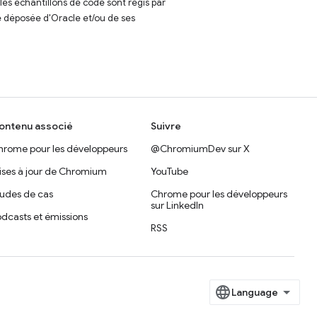
t les échantillons de code sont régis par
 déposée d'Oracle et/ou de ses
ontenu associé
Suivre
hrome pour les développeurs
@ChromiumDev sur X
ises à jour de Chromium
YouTube
tudes de cas
Chrome pour les développeurs
sur LinkedIn
dcasts et émissions
RSS