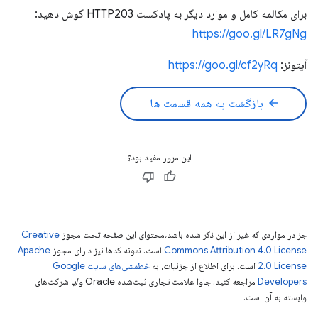
برای مکالمه کامل و موارد دیگر به پادکست HTTP203 گوش دهید:
https://goo.gl/LR7gNg
آیتونز:
https://goo.gl/cf2yRq
arrow_back
بازگشت به همه قسمت ها
این مرور مفید بود؟
جز در مواردی که غیر از این ذکر شده باشد،‌محتوای این صفحه تحت مجوز
Creative
Commons Attribution 4.0 License
است. نمونه کدها نیز دارای مجوز
Apache
2.0 License
است. برای اطلاع از جزئیات، به
خطمشی‌های سایت Google
Developers‏
مراجعه کنید. جاوا علامت تجاری ثبت‌شده Oracle و/یا شرکت‌های
وابسته به آن است.