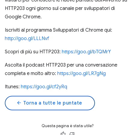
visitarci per conoscere le nuove puntate dell'Avvento su
HTTP203 ogni giorno sul canale per sviluppatori di
Google Chrome.
Iscriviti al programma Sviluppatori di Chrome qui:
http://goo.gl/LLLNvf
Scopri di più su HTTP203:
https://goo.gl/bTQMrY
Ascolta il podcast HTTP203 per una conversazione
completa e molto altro:
https://goo.gl/LR7gNg
Itunes:
https://goo.gl/cf2yRq
arrow_back
Torna a tutte le puntate
Questa pagina è stata utile?