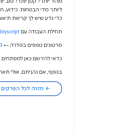
ליותר מדי הבטחות. כידוע, חש
כדי נדע שיש לך קריאת תיאור 
תחילת העבודה עם AssemblyScript ←
blyscript
סרטונים נוספים בסדרה ←
03
כדאי להירשם כאן למפתחים של ogle Chrome
בנוסף, אם נהניתם, אולי תאהבו את
arrow_back
חזרה לכל הפרקים