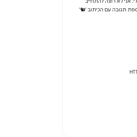
ל אלה ועוד בסרטון הזה. אולי. אני לא רוצה להתחייב
ספת תגובה עם הכיתוב '🐿'