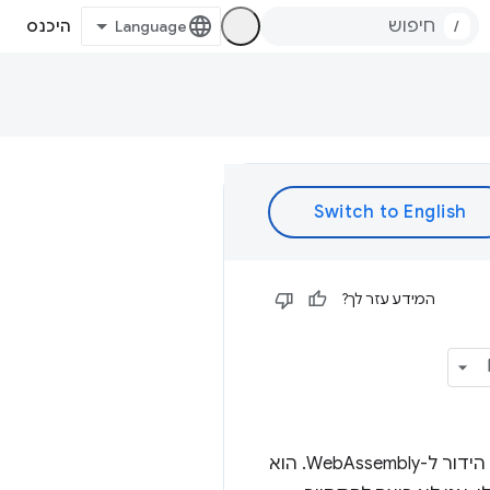
/
היכנס
המידע עזר לך?
סורמה מספקת לג'ייקס התחלה מהירה ב-AssemblyScript, שפה דמוית TypeScript, שעוברת הידור ל-WebAssembly. הוא