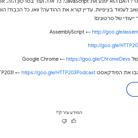
מהיר יותר? קטן יותר? טוב יותר? האם הוא יפגע את JavaScript? כ
וב לעמוד בציפיות. עדיין קורא את ההודעה? וואו, כל הכבוד! הו
ייעודי של סרטונים!
http://goo.gle/assem
http://goo.gle/HTTP2
Go ←
https://goo.gle/ChromeDevs
 הפודקאסט HTTP203! ←
https://goo.gle/HTTP203Podcast
המידע עזר לך?