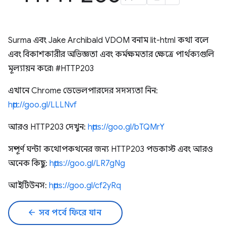
Surma এবং Jake Archibald VDOM বনাম lit-html কথা বলে
এবং বিকাশকারীর অভিজ্ঞতা এবং কর্মক্ষমতার ক্ষেত্রে পার্থক্যগুলি
মূল্যায়ন করে৷ #HTTP203
এখানে Chrome ডেভেলপারদের সদস্যতা নিন:
http://goo.gl/LLLNvf
আরও HTTP203 দেখুন:
https://goo.gl/bTQMrY
সম্পূর্ণ ঘন্টা কথোপকথনের জন্য HTTP203 পডকাস্ট এবং আরও
অনেক কিছু:
https://goo.gl/LR7gNg
আইটিউনস:
https://goo.gl/cf2yRq
arrow_back
সব পর্বে ফিরে যান