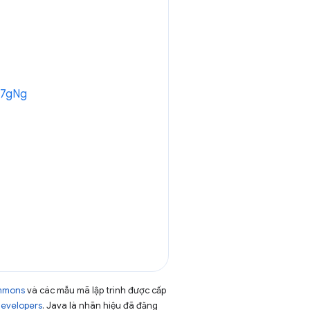
LR7gNg
ommons
và các mẫu mã lập trình được cấp
Developers
. Java là nhãn hiệu đã đăng