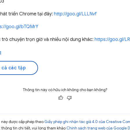
03
hát triển Chrome tại đây:
http://goo.gl/LLLNvf
ps://goo.gl/bTQMrY
rò chuyện trọn giờ và nhiều nội dung khác:
https://goo.gl/
q
 cả các tập
Thông tin này có hữu ích không cho bạn không?
ng này được cấp phép theo
Giấy phép ghi nhận tác giả 4.0 của Creative C
t thông tin chi tiết, vui lòng tham khảo
Chính sách trang web của Google 