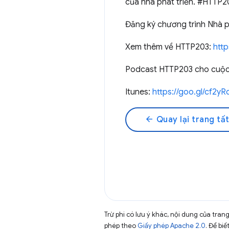
của nhà phát triển. #HTTP2
Đăng ký chương trình Nhà p
Xem thêm về HTTP203:
htt
Podcast HTTP203 cho cuộc t
Itunes:
https://goo.gl/cf2yR
arrow_back
Quay lại trang tất
Trừ phi có lưu ý khác, nội dung của tra
phép theo
Giấy phép Apache 2.0
. Để biế