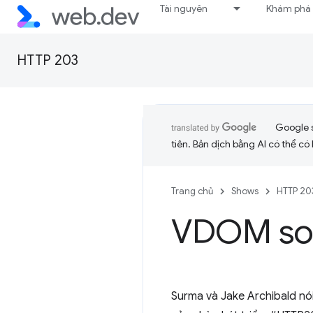
Tài nguyên
Khám phá
HTTP 203
Google 
tiên. Bản dịch bằng AI có thể có l
Trang chủ
Shows
HTTP 20
VDOM so 
Surma và Jake Archibald nói