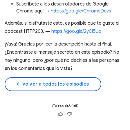
Suscríbete a los desarrolladores de Google
Chrome aquí →
https://goo.gle/ChromeDevs
Además, si disfrutaste esto, es posible que te guste el
podcast HTTP203. →
https://goo.gle/2y0I5Uo
¡Vaya! Gracias por leer la descripción hasta el final.
¿Encontraste el mensaje secreto en este episodio? No
hay ninguno, pero ¿por qué no decirles a las personas
en los comentarios que lo viste?
arrow_back
Volver a todos los episodios
¿Te resultó útil?