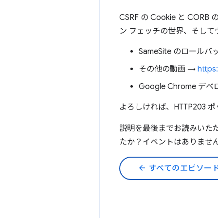
CSRF の Cookie と CO
ン フェッチの世界、そし
SameSite のロール
その他の動画 →
https
Google Chrome
よろしければ、HTTP203
説明を最後までお読みいた
たか？イベントはありませ
arrow_back
すべてのエピソー