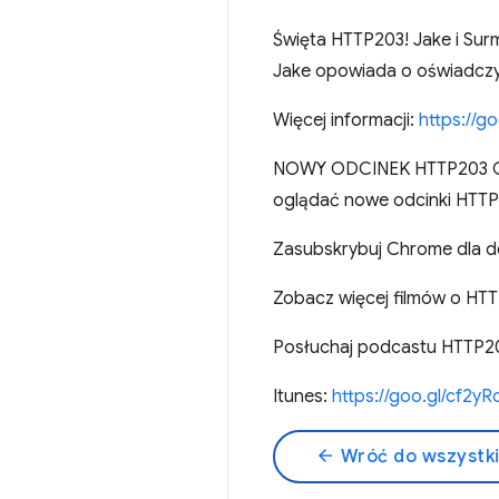
Święta HTTP203! Jake i Sur
Jake opowiada o oświadczyni
Więcej informacji:
https://g
NOWY ODCINEK HTTP203 COD
oglądać nowe odcinki HTTP
Zasubskrybuj Chrome dla 
Zobacz więcej filmów o HT
Posłuchaj podcastu HTTP203
Itunes:
https://goo.gl/cf2yR
arrow_back
Wróć do wszystk