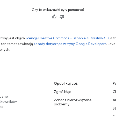
Czy te wskazówki były pomocne?
strony jest objęta
licencją Creative Commons – uznanie autorstwa 4.0
, a 
a ten temat zawierają
zasady dotyczące witryny Google Developers
. Jav
zonych.
Opublikuj coś
P
Zgłoś błąd
C
eczne
Zobacz nierozwiązane
A
ytkowników.
problemy
zez
S