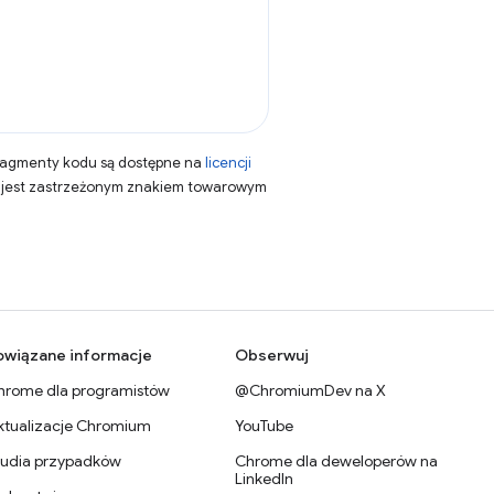
fragmenty kodu są dostępne na
licencji
a jest zastrzeżonym znakiem towarowym
owiązane informacje
Obserwuj
hrome dla programistów
@ChromiumDev na X
ktualizacje Chromium
YouTube
tudia przypadków
Chrome dla deweloperów na
LinkedIn