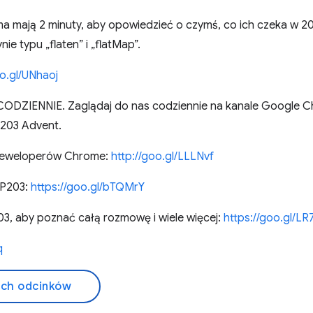
ma mają 2 minuty, aby opowiedzieć o czymś, co ich czeka w 2
e typu „flaten” i „flatMap”.
oo.gl/UNhaoj
ZIENNIE. Zaglądaj do nas codziennie na kanale Google C
203 Advent.
deweloperów Chrome:
http://goo.gl/LLLNvf
TP203:
https://goo.gl/bTQMrY
, aby poznać całą rozmowę i wiele więcej:
https://goo.gl/L
q
ich odcinków