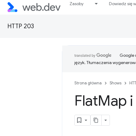
Zasoby
Dowiedz się w
HTTP 203
Google u
język. Tłumaczenia wygenerowa
Strona główna
Shows
HTT
Flat
Map i