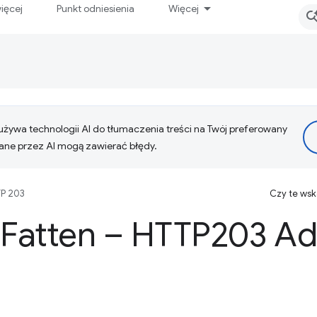
ięcej
Punkt odniesienia
Więcej
żywa technologii AI do tłumaczenia treści na Twój preferowany
ne przez AI mogą zawierać błędy.
P 203
Czy te ws
 Fatten – HTTP203 A