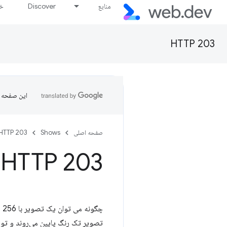
منابع
Discover
خط
HTTP 203
این صفحه ب
صفحه اصلی
Shows
HTTP 203
- HTTP 203
چ
تصویر تک رنگ پایین می‌روند و توض