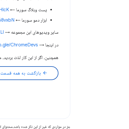
پست وبلاگ سورما ←
hHIcK
ابزار دمو سورما ←
368vxbN
سایر ویدیوهای این مجموعه →
Ll
در اینجا →
oo.gle/ChromeDevs
همچنین، اگر از این کار لذت بردید، ممکن است پادکست 03
arrow_back
بازگشت به همه قسمت 
جز در مواردی که غیر از این ذکر شده باشد،‌محتوا