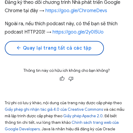
Đăng ký theo dõi chương trình Nhà phát triển Google
Chrome tại đây →
https://goo.gle/ChromeDevs
Ngoài ra, nếu thích podcast này, có thể bạn sẽ thích
podcast HTTP203! →
https://goo.gle/2y0I5Uo
arrow_back
Quay lại trang tất cả các tập
Thông tin này có hữu ích không cho bạn không?
Trừ phi có lưu ý khác, nội dung của trang này được cấp phép theo
Giấy phép ghi nhận tác giả 4.0 của Creative Commons
và các mẫu
mã lập trình được cấp phép theo
Giấy phép Apache 2.0
. Để biết
thông tin chi tiết, vui lòng tham khảo
Chính sách trang web của
Google Developers
. Java là nhãn hiệu đã đăng ký của Oracle