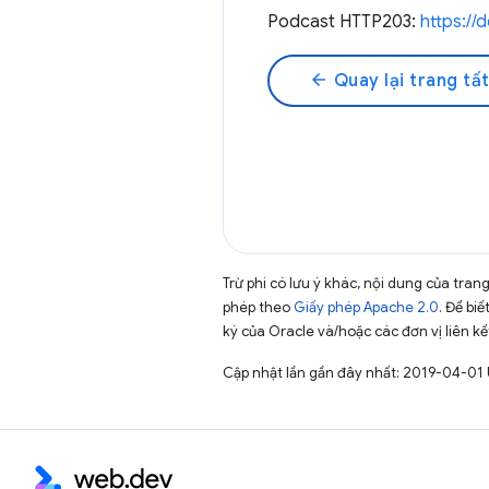
Podcast HTTP203:
https:/
arrow_back
Quay lại trang tất
Trừ phi có lưu ý khác, nội dung của tra
phép theo
Giấy phép Apache 2.0
. Để biế
ký của Oracle và/hoặc các đơn vị liên kế
Cập nhật lần gần đây nhất: 2019-04-01