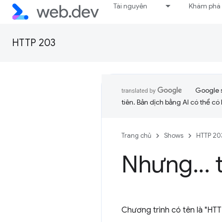
Tài nguyên
Khám phá
HTTP 203
Google 
tiên. Bản dịch bằng AI có thể có l
Trang chủ
Shows
HTTP 20
Nhưng
.
.
.
t
Chương trình có tên là "HT