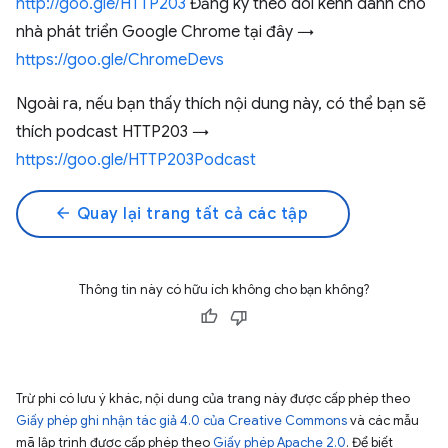
http://goo.gle/HTTP203
Đăng ký theo dõi kênh dành cho
nhà phát triển Google Chrome tại đây →
https://goo.gle/ChromeDevs
Ngoài ra, nếu bạn thấy thích nội dung này, có thể bạn sẽ
thích podcast HTTP203 →
https://goo.gle/HTTP203Podcast
arrow_back
Quay lại trang tất cả các tập
Thông tin này có hữu ích không cho bạn không?
Trừ phi có lưu ý khác, nội dung của trang này được cấp phép theo
Giấy phép ghi nhận tác giả 4.0 của Creative Commons
và các mẫu
mã lập trình được cấp phép theo
Giấy phép Apache 2.0
. Để biết