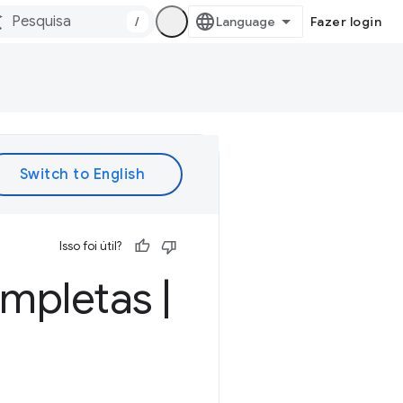
/
Fazer login
Isso foi útil?
completas
|