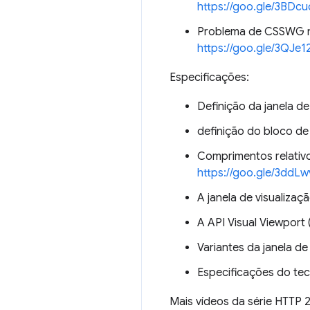
https://goo.gle/3BDcu
Problema de CSSWG no
https://goo.gle/3QJe1
Especificações:
Definição da janela d
definição do bloco d
Comprimentos relativo
https://goo.gle/3ddL
A janela de visualiza
A API Visual Viewpor
Variantes da janela d
Especificações do tec
Mais vídeos da série HTTP