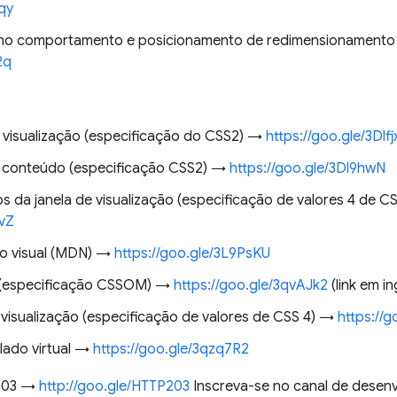
qy
 comportamento e posicionamento de redimensionamento da
2q
e visualização (especificação do CSS2) →
https://goo.gle/3Dlf
e conteúdo (especificação CSS2) →
https://goo.gle/3Dl9hwN
s da janela de visualização (especificação de valores 4 de C
wvZ
ção visual (MDN) →
https://goo.gle/3L9PsKU
t (especificação CSSOM) →
https://goo.gle/3qvAJk2
(link em in
e visualização (especificação de valores de CSS 4) →
https://
lado virtual →
https://goo.gle/3qzq7R2
 203 →
http://goo.gle/HTTP203
Inscreva-se no canal de desen