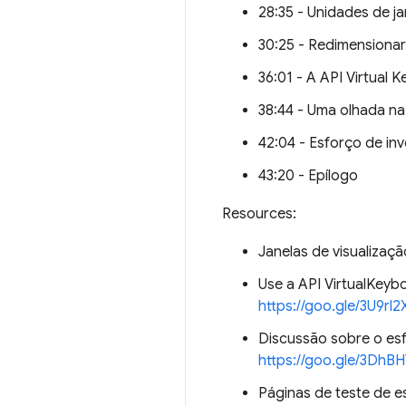
28:35 - Unidades de ja
30:25 - Redimensiona
36:01 - A API Virtual 
38:44 - Uma olhada na 
42:04 - Esforço de inv
43:20 - Epílogo
Resources:
Janelas de visualiza
Use a API VirtualKeyb
https://goo.gle/3U9rl2
Discussão sobre o esf
https://goo.gle/3DhB
Páginas de teste de e