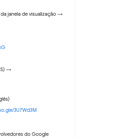
 janela de visualização →
jxG
SS) →
glês)
goo.gle/3U7Wd3M
volvedores do Google