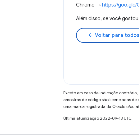
Chrome →
https://goo.gl
Além disso, se você gost
arrow_back
Voltar para todos
Exceto em caso de indicação contrária,
amostras de código são licenciadas de
uma marca registrada da Oracle e/ou af
Última atualização 2022-09-13 UTC.