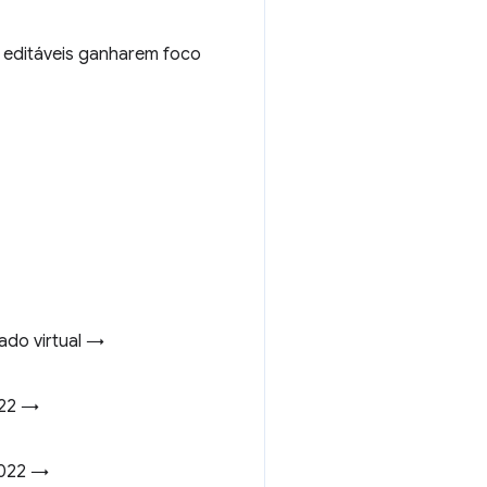
 editáveis ganharem foco
ado virtual →
022 →
2022 →