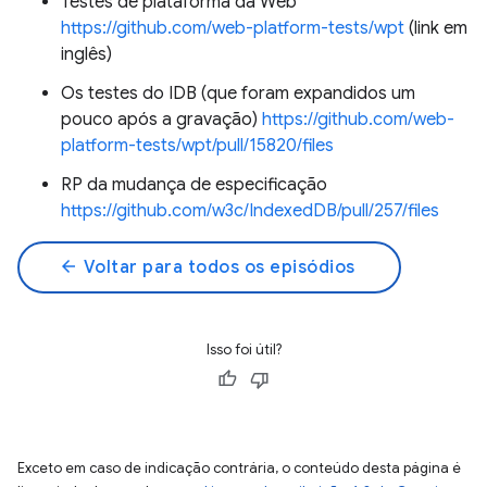
Testes de plataforma da Web
https://github.com/web-platform-tests/wpt
(link em
inglês)
Os testes do IDB (que foram expandidos um
pouco após a gravação)
https://github.com/web-
platform-tests/wpt/pull/15820/files
RP da mudança de especificação
https://github.com/w3c/IndexedDB/pull/257/files
arrow_back
Voltar para todos os episódios
Isso foi útil?
Exceto em caso de indicação contrária, o conteúdo desta página é