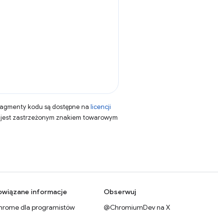
fragmenty kodu są dostępne na
licencji
a jest zastrzeżonym znakiem towarowym
owiązane informacje
Obserwuj
hrome dla programistów
@ChromiumDev na X