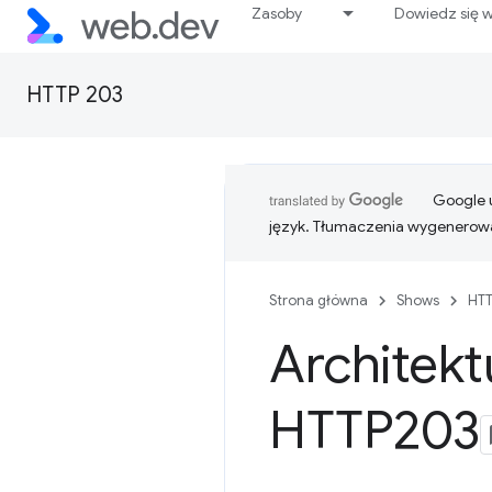
Zasoby
Dowiedz się w
HTTP 203
Google u
język. Tłumaczenia wygenerowa
Strona główna
Shows
HTT
Architekt
HTTP203