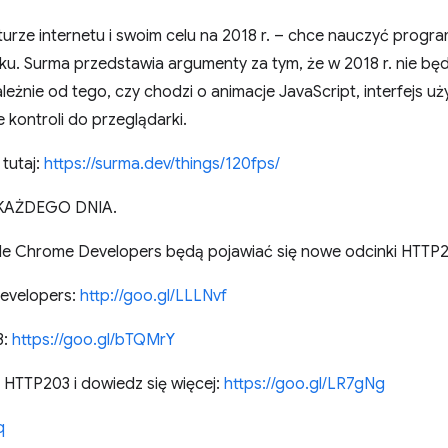
urze internetu i swoim celu na 2018 r. – chce nauczyć progra
ku. Surma przedstawia argumenty za tym, że w 2018 r. nie bę
zależnie od tego, czy chodzi o animacje JavaScript, interfejs 
kontroli do przeglądarki.
 tutaj:
https://surma.dev/things/120fps/
KAŻDEGO DNIA.
le Chrome Developers będą pojawiać się nowe odcinki HTTP
evelopers:
http://goo.gl/LLLNvf
3:
https://goo.gl/bTQMrY
HTTP203 i dowiedz się więcej:
https://goo.gl/LR7gNg
q