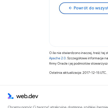
arrow_back
Powrót do wszyst
O ile nie stwierdzono inaczej, treść tej 
Apache 2.0
. Szczegółowe informacje n
firmy Oracle i jej podmiotów stowarzys
Ostatnia aktualizacja: 2017-12-15 UTC.
Chcemy pomóc Ci tworzyć atrakcyjne, dostępne, szybkie i bezpi