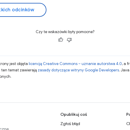
kich odcinków
Czy te wskazówki były pomocne?
strony jest objęta
licencją Creative Commons – uznanie autorstwa 4.0
, a 
a ten temat zawierają
zasady dotyczące witryny Google Developers
. Jav
zonych.
Opublikuj coś
P
Zgłoś błąd
C
eczne