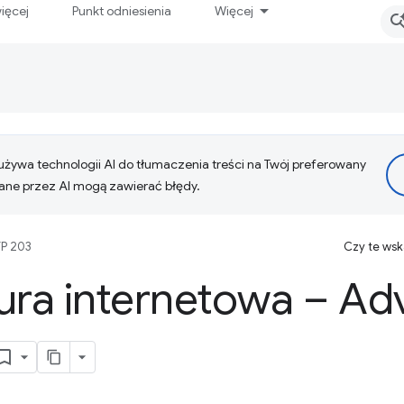
ięcej
Punkt odniesienia
Więcej
żywa technologii AI do tłumaczenia treści na Twój preferowany
ne przez AI mogą zawierać błędy.
P 203
Czy te ws
ura internetowa – Ad