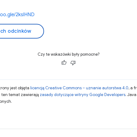
goo.gle/2kslHND
ich odcinków
Czy te wskazówki były pomocne?
strony jest objęta
licencją Creative Commons – uznanie autorstwa 4.0
, a 
a ten temat zawierają
zasady dotyczące witryny Google Developers
. Jav
zonych.