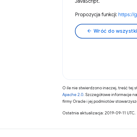
JavaScript.
Propozycja funkcji:
https://
arrow_back
Wróć do wszystk
O ile nie stwierdzono inaczej, treść tej 
Apache 2.0
. Szczegółowe informacje n
firmy Oracle i jej podmiotów stowarzys
Ostatnia aktualizacja: 2019-09-11 UTC.