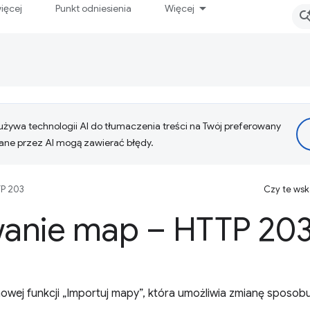
ięcej
Punkt odniesienia
Więcej
żywa technologii AI do tłumaczenia treści na Twój preferowany
ne przez AI mogą zawierać błędy.
P 203
Czy te ws
anie map – HTTP 20
nowej funkcji „Importuj mapy”, która umożliwia zmianę spos