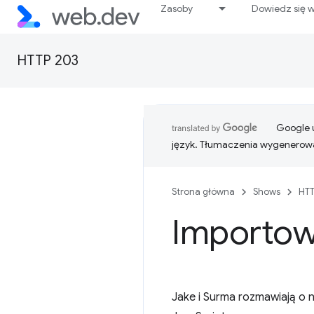
Zasoby
Dowiedz się w
HTTP 203
Google u
język. Tłumaczenia wygenerowa
Strona główna
Shows
HTT
Importow
Jake i Surma rozmawiają o 