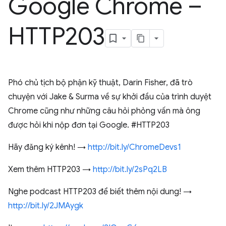
Google Chrome –
HTTP203
Phó chủ tịch bộ phận kỹ thuật, Darin Fisher, đã trò
chuyện với Jake & Surma về sự khởi đầu của trình duyệt
Chrome cũng như những câu hỏi phỏng vấn mà ông
được hỏi khi nộp đơn tại Google. #HTTP203
Hãy đăng ký kênh! →
http://bit.ly/ChromeDevs1
Xem thêm HTTP203 →
http://bit.ly/2sPq2LB
Nghe podcast HTTP203 để biết thêm nội dung! →
http://bit.ly/2JMAygk