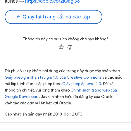
Itunes →
https://apple.co/2IQagG6
arrow_back
Quay lại trang tất cả các tập
Thông tin này có hữu ích không cho bạn không?
Trừ phi có lưu ý khác, nội dung của trang này được cấp phép theo
Giấy phép ghi nhận tác giả 4.0 của Creative Commons
và các mẫu
mã lập trình được cấp phép theo
Giấy phép Apache 2.0
. Để biết
thông tin chi tiết, vui lòng tham khảo
Chính sách trang web của
Google Developers
. Java là nhãn hiệu đã đăng ký của Oracle
và/hoặc các đơn vị liên kết với Oracle.
Cập nhật lần gần đây nhất: 2018-06-12 UTC.