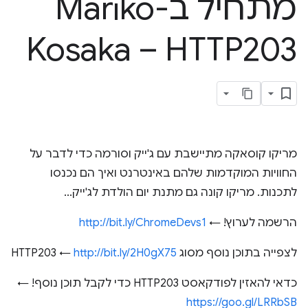
מתחיל ב-Mariko
Kosaka – HTTP203
מריקו קוסאקה מתיישבת עם ג'ייק וסורמה כדי לדבר על
החוויות המוקדמות שלהם באינטרנט ואיך הם נכנסו
לתכנות. מריקו קונה גם מתנת יום הולדת לג'ייק...
הרשמה לערוץ! ←
http://bit.ly/ChromeDevs1
לצפייה בתוכן נוסף מסוג HTTP203 ←
http://bit.ly/2H0gX75
כדאי להאזין לפודקאסט HTTP203 כדי לקבל תוכן נוסף! ←
https://goo.gl/LRRbSB