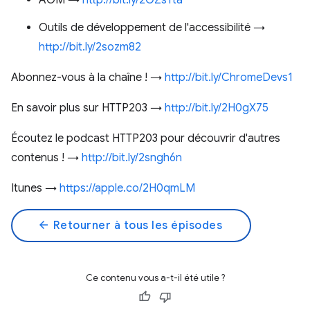
AOM →
http://bit.ly/2GZsYta
Outils de développement de l'accessibilité →
http://bit.ly/2sozm82
Abonnez-vous à la chaîne ! →
http://bit.ly/ChromeDevs1
En savoir plus sur HTTP203 →
http://bit.ly/2H0gX75
Écoutez le podcast HTTP203 pour découvrir d'autres
contenus ! →
http://bit.ly/2sngh6n
Itunes →
https://apple.co/2H0qmLM
arrow_back
Retourner à tous les épisodes
Ce contenu vous a-t-il été utile ?