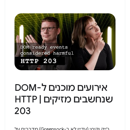
אירועים מוכנים ל-DOM
שנחשבים מזיקים | HTTP
203
ג'ייק וקיסי (עדיין לא ב-Greensock) מדברים על