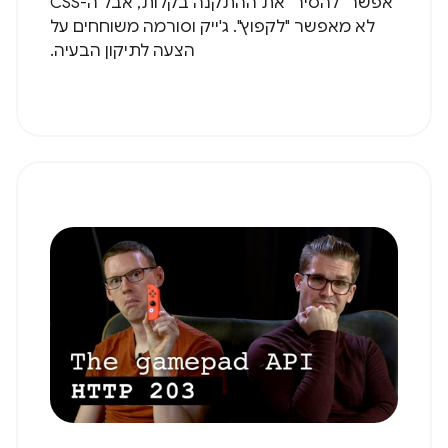
אפשר "להסיר" את ההתקנה בקלות, אבל ה-CSS
לא מאפשר "לקפוץ". ג'ייק וסורמה משוחחים על
הצעה לתיקון הבעיה.