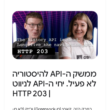
ממשק ה-API להיסטוריה
לא פעיל. יחי ה-API לניווט
| HTTP 203
בפרק הזה, קאסי (מ-Greensock) וג'ייק (לא מ-